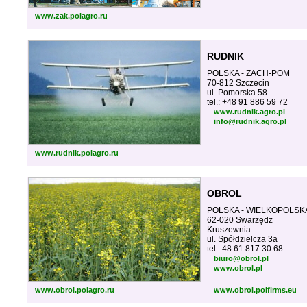
www.zak.polagro.ru
RUDNIK
POLSKA - ZACH-POM
70-812 Szczecin
ul. Pomorska 58
tel.: +48 91 886 59 72
www.rudnik.agro.pl
info@rudnik.agro.pl
www.rudnik.polagro.ru
OBROL
POLSKA - WIELKOPOLSK
62-020 Swarzędz
Kruszewnia
ul. Spółdzielcza 3a
tel.: 48 61 817 30 68
biuro@obrol.pl
www.obrol.pl
www.obrol.polagro.ru
www.obrol.polfirms.eu