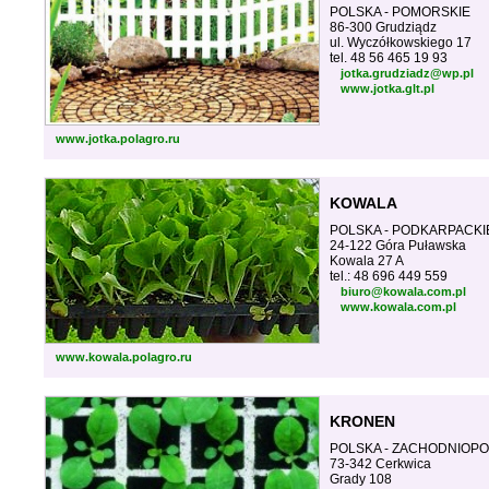
POLSKA - POMORSKIE
86-300 Grudziądz
ul. Wyczółkowskiego 17
tel. 48 56 465 19 93
jotka.grudziadz@wp.pl
www.jotka.glt.pl
www.jotka.polagro.ru
KOWALA
POLSKA - PODKARPACKI
24-122 Góra Puławska
Kowala 27 A
tel.: 48 696 449 559
biuro@kowala.com.pl
www.kowala.com.pl
www.kowala.polagro.ru
KRONEN
POLSKA - ZACHODNIOP
73-342 Cerkwica
Grady 108