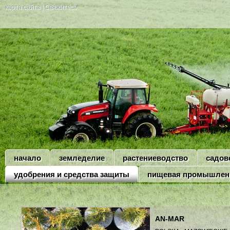
карта сайта
|
Свяжитесь
начало
земледелие
растениеводство
садов
удобрения и средства защиты
пищевая промышлен
AN-MAR