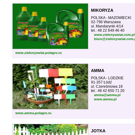
MIKORYZA
POLSKA - MAZOWIECKI
02-796 Warszawa
ul. Mandarynki 4/14
tel.: 48 22 649 46 40
www.zielonyswiat.com.pl
biuro@zielonyswiat.com.
www.zielonyswiat.polagro.ru
AMMA
POLSKA - LODZKIE
91-357 Łódź
ul. Czereśniowa 18
tel.: 48 42 650 71 20
amma@amma.pl
www.amma.pl
www.amma.polagro.ru
JOTKA