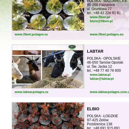
POLSKA - MAZOWIECKIE
95-200 Pabianice
ul. Gruntowa 27
tel.: +48 42 226 81 81
www.fiberi.pl
biuro@fiberi.pl
www.fiberi.polagro.ru
www.fiberi.polagro.eu
LABTAR
POLSKA - OPOLSKIE
46-050 Tarnów Opolski
ul. Św. Jacka 12
tel.: +48 77 40 76 600
www.labtar.pl
labtar@labtar.pl
www.labtar.polagro.ru
www.labtar.polagro.com.
ELBIO
POLSKA - ŁODZKIE
97-425 Zelów
Pożdżenice 138
tel.: +48 691 915 891