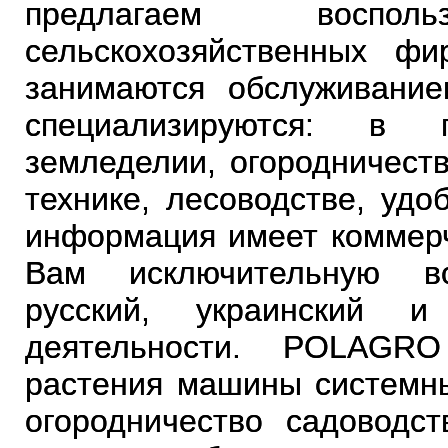
предлагаем воспо
сельскохозяйственных фи
занимаются обслуживани
специализируются: в п
земледелии, огородничеств
технике, лесоводстве, удо
информация имеет коммерч
Вам исключительную во
русский, украинский 
деятельности. POLAGRO
растения машины системн
огородничество садоводст