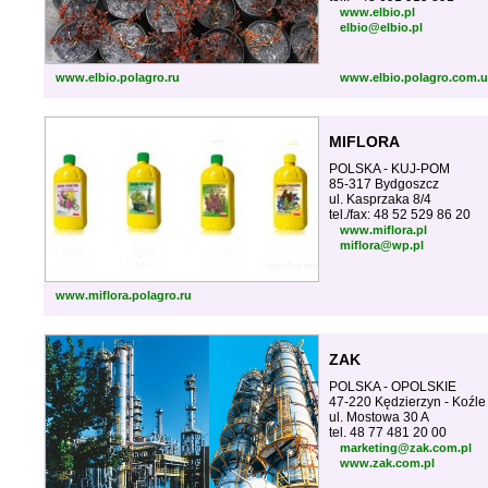
www.elbio.pl
elbio@elbio.pl
www.elbio.polagro.ru
www.elbio.polagro.com.
MIFLORA
POLSKA - KUJ-POM
85-317 Bydgoszcz
ul. Kasprzaka 8/4
tel./fax: 48 52 529 86 20
www.miflora.pl
miflora@wp.pl
www.miflora.polagro.ru
ZAK
POLSKA - OPOLSKIE
47-220 Kędzierzyn - Koźle
ul. Mostowa 30 A
tel. 48 77 481 20 00
marketing@zak.com.pl
www.zak.com.pl