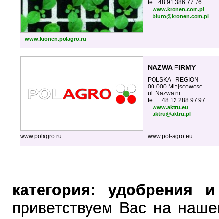
tel.: 48 91 386 77 76
www.kronen.com.pl
biuro@kronen.com.pl
www.kronen.polagro.ru
NAZWA FIRMY
POLSKA - REGION
00-000 Miejscowosc
ul. Nazwa nr
tel.: +48 12 288 97 97
www.aktru.eu
aktru@aktru.pl
www.polagro.ru
www.pol-agro.eu
категория: удобрения 
приветствуем Вас на наше