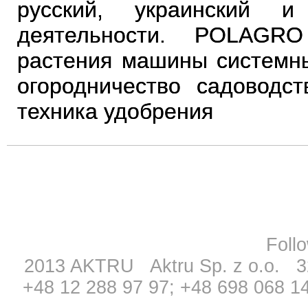
русский, украинский 
деятельности. POLAGRO
растения машины системн
огородничество садоводст
техника удобрения
Fol
2013 AKTRU Aktru Sp. z o.o. 3
+48 12 288 97 97; +48 698 068 1