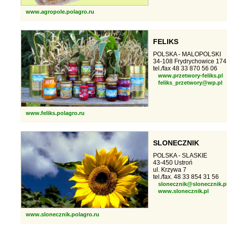
www.agropole.polagro.ru
FELIKS
POLSKA - MALOPOLSKI
34-108 Frydrychowice 174
tel./fax 48 33 870 56 06
www.przetwory-feliks.pl
feliks_przetwory@wp.pl
www.feliks.polagro.ru
SLONECZNIK
POLSKA - SLASKIE
43-450 Ustroń
ul. Krzywa 7
tel./fax. 48 33 854 31 56
slonecznik@slonecznik.p
www.slonecznik.pl
www.slonecznik.polagro.ru