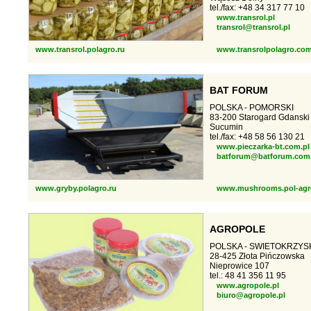
tel./fax: +48 34 317 77 10
www.transrol.pl
transrol@transrol.pl
www.transrol.polagro.ru
www.transrolpolagro.co
BAT FORUM
POLSKA - POMORSKI
83-200 Starogard Gdanski
Sucumin
tel./fax: +48 58 56 130 21
www.pieczarka-bt.com.pl
batforum@batforum.com.
www.gryby.polagro.ru
www.mushrooms.pol-agr
AGROPOLE
POLSKA - SWIETOKRZYS
28-425 Złota Pińczowska
Nieprowice 107
tel.: 48 41 356 11 95
www.agropole.pl
biuro@agropole.pl