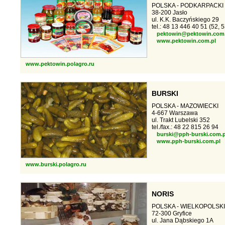
POLSKA - PODKARPACKI
38-200 Jasło
ul. K.K. Baczyńskiego 29
tel.: 48 13 446 40 51 (52, 5
pektowin@pektowin.com.
www.pektowin.com.pl
www.pektowin.polagro.ru
BURSKI
POLSKA - MAZOWIECKI
4-667 Warszawa
ul. Trakt Lubelski 352
tel./fax.: 48 22 815 26 94
burski@pph-burski.com.p
www.pph-burski.com.pl
www.burski.polagro.ru
NORIS
POLSKA - WIELKOPOLSKI
72-300 Gryfice
ul. Jana Dąbskiego 1A