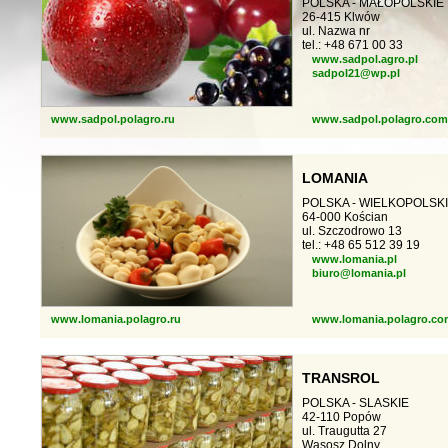
POLSKA - MAŁOPOLSKIE
26-415 Klwów
ul. Nazwa nr
tel.: +48 671 00 33
www.sadpol.agro.pl
sadpol21@wp.pl
www.sadpol.polagro.ru
www.sadpol.polagro.com
LOMANIA
POLSKA - WIELKOPOLSK
64-000 Kościan
ul. Szczodrowo 13
tel.: +48 65 512 39 19
www.lomania.pl
biuro@lomania.pl
www.lomania.polagro.ru
www.lomania.polagro.co
TRANSROL
POLSKA - SLASKIE
42-110 Popów
ul. Traugutta 27
Wąsosz Dolny