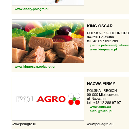
www.obory.polagro.ru
KING OSCAR
POLSKA - ZACHODNIOP
84-250 Gniewino
tel.: 48 697 092 289
joanna.petersen@riebers
www.kingoscar.pl
www.kingoscar.polagro.ru
NAZWA FIRMY
POLSKA - REGION
00-000 Miejscowosc
ul. Nazwa nr
tel.: +48 12 288 97 97
www.aktru.eu
aktru@aktru.pl
www.polagro.ru
www.pol-agro.eu