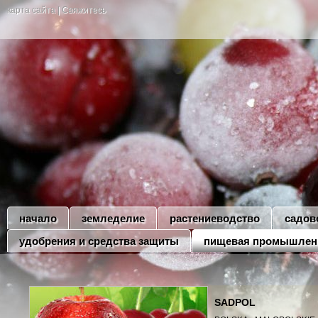
карта сайта
|
Свяжитесь
начало
земледелие
растениеводство
садов
удобрения и средства защиты
пищевая промышлен
SADPOL