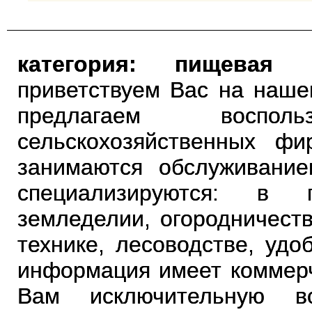
категория: пищевая 
приветствуем Вас на наше
предлагаем воспо
сельскохозяйственных фи
занимаются обслуживани
специализируются: в п
земледелии, огородничеств
технике, лесоводстве, удо
информация имеет коммерч
Вам исключительную во