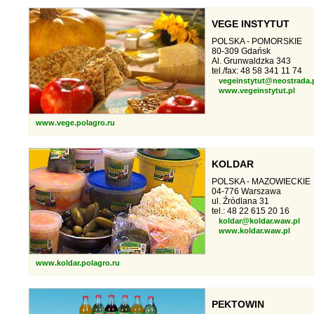
VEGE INSTYTUT
POLSKA - POMORSKIE
80-309 Gdańsk
Al. Grunwaldzka 343
tel./fax: 48 58 341 11 74
vegeinstytut@neostrada.
www.vegeinstytut.pl
www.vege.polagro.ru
KOLDAR
POLSKA - MAZOWIECKIE
04-776 Warszawa
ul. Źródlana 31
tel.: 48 22 615 20 16
koldar@koldar.waw.pl
www.koldar.waw.pl
www.koldar.polagro.ru
PEKTOWIN