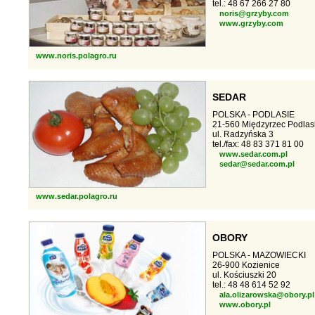
tel.: 48 67 266 27 80
noris@grzyby.com
www.grzyby.com
www.noris.polagro.ru
SEDAR
POLSKA - PODLASIE
21-560 Międzyrzec Podlas
ul. Radzyńska 3
tel./fax: 48 83 371 81 00
www.sedar.com.pl
sedar@sedar.com.pl
www.sedar.polagro.ru
OBORY
POLSKA - MAZOWIECKI
26-900 Kozienice
ul. Kościuszki 20
tel.: 48 48 614 52 92
ala.olizarowska@obory.pl
www.obory.pl