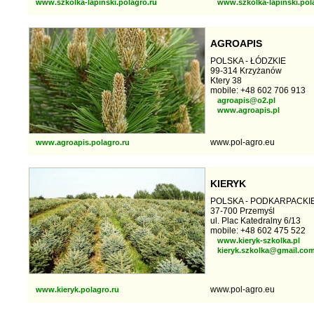
www.szkolka-lapinski.polagro.ru
www.szkolka-lapinski.pol
AGROAPIS
POLSKA - ŁÓDZKIE
99-314 Krzyżanów
Ktery 38
mobile: +48 602 706 913
agroapis@o2.pl
www.agroapis.pl
www.pol-agro.eu
www.agroapis.polagro.ru
KIERYK
POLSKA - PODKARPACKI
37-700 Przemyśl
ul. Plac Katedralny 6/13
mobile: +48 602 475 522
www.kieryk-szkolka.pl
kieryk.szkolka@gmail.co
www.pol-agro.eu
www.kieryk.polagro.ru