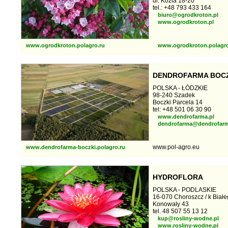
ul. Kozia 18-20
tel.: +48 793 433 164
biuro@ogrodkroton.pl
www.ogrodkroton.pl
www.ogrodkroton.polagro.ru
www.ogrodkroton.polagr
DENDROFARMA BOC
POLSKA - ŁÓDZKIE
98-240 Szadek
Boczki Parcela 14
tel: +48 501 06 30 90
www.dendrofarma.pl
dendrofarma@dendrofarm
www.pol-agro.eu
www.dendrofarma-boczki.polagro.ru
HYDROFLORA
POLSKA - PODLASKIE
16-070 Choroszcz / k Biał
Konowały 43
tel. 48 507 55 13 12
kup@rosliny-wodne.pl
www.rosliny-wodne.pl