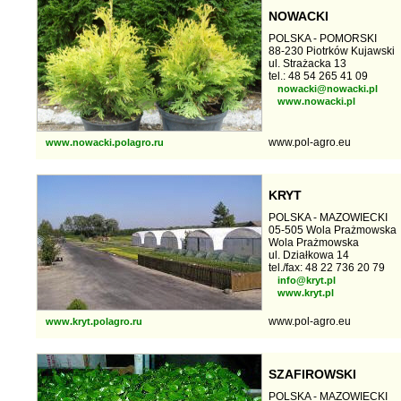
NOWACKI
POLSKA - POMORSKI
88-230 Piotrków Kujawski
ul. Strażacka 13
tel.: 48 54 265 41 09
nowacki@nowacki.pl
www.nowacki.pl
www.pol-agro.eu
www.nowacki.polagro.ru
KRYT
POLSKA - MAZOWIECKI
05-505 Wola Prażmowska
Wola Prażmowska
ul. Działkowa 14
tel./fax: 48 22 736 20 79
info@kryt.pl
www.kryt.pl
www.pol-agro.eu
www.kryt.polagro.ru
SZAFIROWSKI
POLSKA - MAZOWIECKI