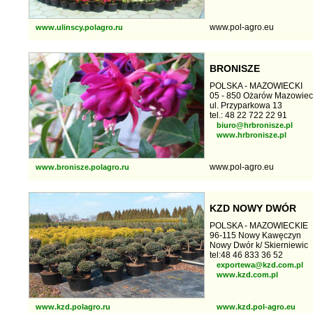
www.pol-agro.eu
www.ulinscy.polagro.ru
BRONISZE
POLSKA - MAZOWIECKI
05 - 850 Ożarów Mazowiec
ul. Przyparkowa 13
tel.: 48 22 722 22 91
biuro@hrbronisze.pl
www.hrbronisze.pl
www.pol-agro.eu
www.bronisze.polagro.ru
KZD NOWY DWÓR
POLSKA - MAZOWIECKIE
96-115 Nowy Kawęczyn
Nowy Dwór k/ Skierniewic
tel:48 46 833 36 52
exportewa@kzd.com.pl
www.kzd.com.pl
www.kzd.polagro.ru
www.kzd.pol-agro.eu