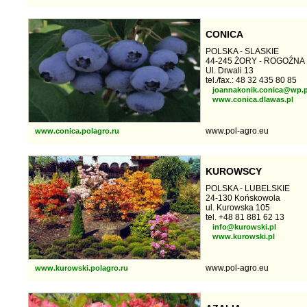
CONICA
POLSKA - SLASKIE
44-245 ŻORY - ROGOŹNA
Ul. Drwali 13
tel./fax.: 48 32 435 80 85
joannakonik.conica@wp.p
www.conica.dlawas.pl
www.pol-agro.eu
www.conica.polagro.ru
KUROWSCY
POLSKA - LUBELSKIE
24-130 Końskowola
ul. Kurowska 105
tel. +48 81 881 62 13
info@kurowski.pl
www.kurowski.pl
www.pol-agro.eu
www.kurowski.polagro.ru