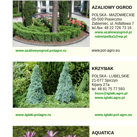
AZALIOWY OGROD
POLSKA - MAZOWIECKIE
05-500 Piaseczno
Żabieniec, ul. Asfaltowa 7
tel./fax: 48 22 726 73 16
www.azaliowyogrod.pl
robertpelka1@wp.pl
www.pol-agro.eu
www.azaliowyogrod.polagro.ru
KRZYSIAK
POLSKA - LUBELSKIE
21-077 Spiczyn
Kijany 27a
tel. 48 81 75 77 593
biuro@iglaki.agro.pl
www.iglaki.agro.pl
www.iglaki.polagro.ru
www.iglaki.pol-agro.eu
AQUATICA