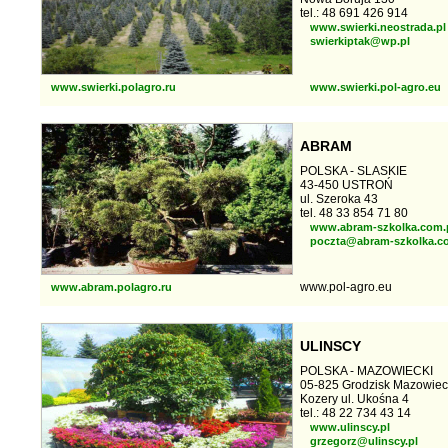
tel.: 48 691 426 914
www.swierki.neostrada.pl
swierkiptak@wp.pl
www.swierki.polagro.ru
www.swierki.pol-agro.eu
ABRAM
POLSKA - SLASKIE
43-450 USTROŃ
ul. Szeroka 43
tel. 48 33 854 71 80
www.abram-szkolka.com.
poczta@abram-szkolka.c
www.pol-agro.eu
www.abram.polagro.ru
ULINSCY
POLSKA - MAZOWIECKI
05-825 Grodzisk Mazowiec
Kozery ul. Ukośna 4
tel.: 48 22 734 43 14
www.ulinscy.pl
grzegorz@ulinscy.pl