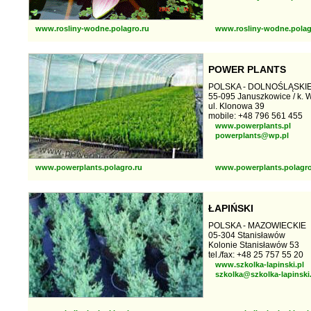
www.rosliny-wodne.polagro.ru
www.rosliny-wodne.polag
POWER PLANTS
POLSKA - DOLNOŚLĄSKI
55-095 Januszkowice / k. 
ul. Klonowa 39
mobile: +48 796 561 455
www.powerplants.pl
powerplants@wp.pl
www.powerplants.polagro.ru
www.powerplants.polagr
ŁAPIŃSKI
POLSKA - MAZOWIECKIE
05-304 Stanisławów
Kolonie Stanisławów 53
tel./fax: +48 25 757 55 20
www.szkolka-lapinski.pl
szkolka@szkolka-lapinski.