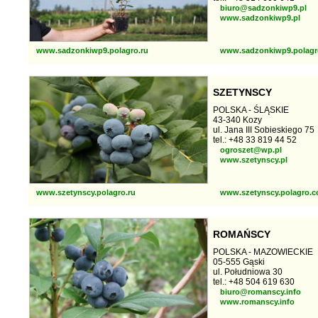
biuro@sadzonkiwp9.pl
www.sadzonkiwp9.pl
www.sadzonkiwp9.polagro.ru
www.sadzonkiwp9.polagr
SZETYNSCY
POLSKA - ŚLĄSKIE
43-340 Kozy
ul. Jana III Sobieskiego 75
tel.: +48 33 819 44 52
ogroszet@wp.pl
www.szetynscy.pl
www.szetynscy.polagro.ru
www.szetynscy.polagro.c
ROMAŃSCY
POLSKA - MAZOWIECKIE
05-555 Gąski
ul. Południowa 30
tel.: +48 504 619 630
biuro@romanscy.info
www.romanscy.info