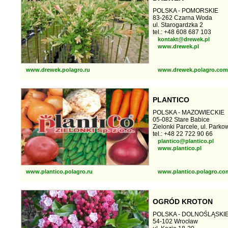
POLSKA - POMORSKIE
83-262 Czarna Woda
ul. Starogardzka 2
tel.: +48 608 687 103
kontakt@drewek.pl
www.drewek.pl
www.drewek.polagro.ru
www.drewek.polagro.com
PLANTICO
POLSKA - MAZOWIECKIE
05-082 Stare Babice
Zielonki Parcele, ul. Parko
tel.: +48 22 722 90 66
plantico@plantico.pl
www.plantico.pl
www.plantico.polagro.ru
www.plantico.polagro.co
OGRÓD KROTON
POLSKA - DOLNOŚLĄSKI
54-102 Wrocław