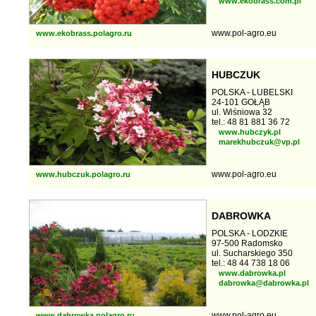
www.ekobrass.com.pl
www.pol-agro.eu
www.ekobrass.polagro.ru
HUBCZUK
POLSKA - LUBELSKI
24-101 GOŁĄB
ul. Wiśniowa 32
tel.: 48 81 881 36 72
www.hubczyk.pl
marekhubczuk@vp.pl
www.pol-agro.eu
www.hubczuk.polagro.ru
DABROWKA
POLSKA - LODZKIE
97-500 Radomsko
ul. Sucharskiego 350
tel.: 48 44 738 18 06
www.dabrowka.pl
dabrowka@dabrowka.pl
www.pol-agro.eu
www.dabrowka.polagro.ru