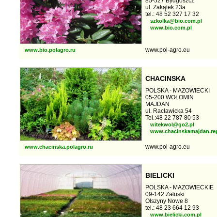
85-527 Bydgoszcz
ul. Zakątek 23a
tel.: 48 52 327 17 32
szkolka@bio.com.pl
www.bio.com.pl
www.pol-agro.eu
www.bio.polagro.ru
CHACINSKA
POLSKA - MAZOWIECKI
05-200 WOŁOMIN
MAJDAN
ul. Racławicka 54
Tel.:48 22 787 80 53
witekwol@go2.pl
www.chacinskamajdan.rep
www.pol-agro.eu
www.chacinska.polagro.ru
BIELICKI
POLSKA - MAZOWIECKIE
09-142 Załuski
Olszyny Nowe 8
tel.: 48 23 664 12 93
www.bielicki.com.pl