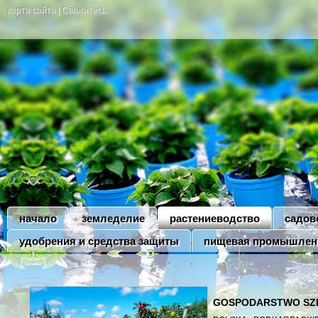
карта сайта
|
Свяжитесь
начало
земледелие
растениеводство
садов
удобрения и средства защиты
пищевая промышлен
GOSPODARSTWO SZ