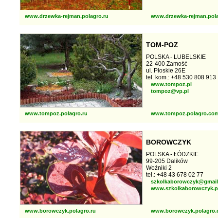
www.drzewka-rejman.polagro.ru
www.drzewka-rejman.pol
TOM-POZ
POLSKA - LUBELSKIE
22-400 Zamość
ul. Płoskie 26E
tel. kom.: +48 530 808 913
www.tompoz.pl
tompoz@vp.pl
www.tompoz.polagro.ru
www.tompoz.polagro.co
BOROWCZYK
POLSKA - ŁÓDZKIE
99-205 Dalików
Woźniki 2
tel.: +48 43 678 02 77
szkolkaborowczyk@gmai
www.szkolkaborowczyk.p
www.borowczyk.polagro.ru
www.borowczyk.polagro.