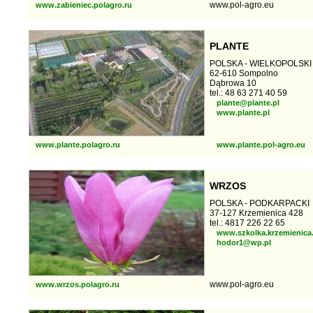
www.pol-agro.eu
www.zabieniec.polagro.ru
PLANTE
POLSKA - WIELKOPOLSKI
62-610 Sompolno
Dąbrowa 10
tel.: 48 63 271 40 59
plante@plante.pl
www.plante.pl
www.plante.polagro.ru
www.plante.pol-agro.eu
WRZOS
POLSKA - PODKARPACKI
37-127 Krzemienica 428
tel.: 4817 226 22 65
www.szkolka.krzemienica.
hodor1@wp.pl
www.pol-agro.eu
www.wrzos.polagro.ru