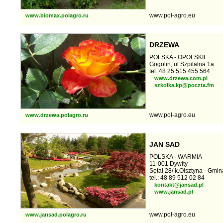
www.pol-agro.eu
www.biomax.polagro.ru
DRZEWA
POLSKA - OPOLSKIE
Gogolin, ul Szpitalna 1a
tel. 48 25 515 455 564
www.drzewa.com.pl
szkolka.kp@poczta.fm
www.pol-agro.eu
www.drzewa.polagro.ru
JAN SAD
POLSKA - WARMIA
11-001 Dywity
Sętal 28/ k.Olsztyna - Gmi
tel.: 48 89 512 02 84
kontakt@jansad.pl
www.jansad.pl
www.pol-agro.eu
www.jansad.polagro.ru