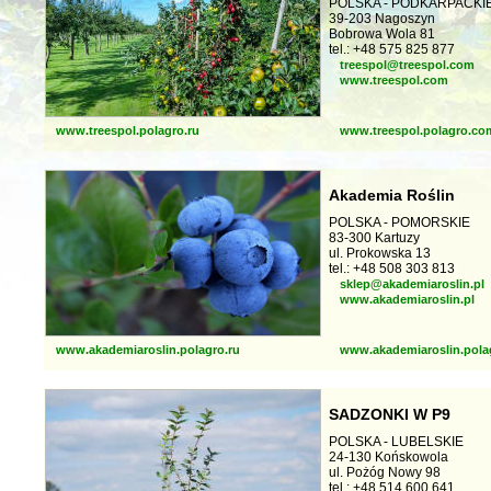
POLSKA - PODKARPACKI
39-203 Nagoszyn
Bobrowa Wola 81
tel.: +48 575 825 877
treespol@treespol.com
www.treespol.com
www.treespol.polagro.ru
www.treespol.polagro.co
Akademia Roślin
POLSKA - POMORSKIE
83-300 Kartuzy
ul. Prokowska 13
tel.: +48 508 303 813
sklep@akademiaroslin.pl
www.akademiaroslin.pl
www.akademiaroslin.polagro.ru
www.akademiaroslin.pola
SADZONKI W P9
POLSKA - LUBELSKIE
24-130 Końskowola
ul. Pożóg Nowy 98
tel.: +48 514 600 641