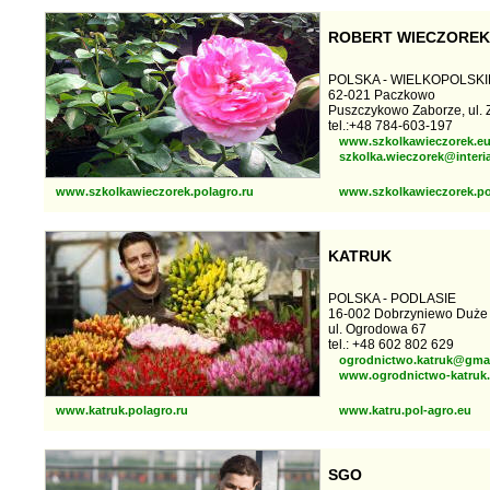
ROBERT WIECZOREK
POLSKA - WIELKOPOLSKI
62-021 Paczkowo
Puszczykowo Zaborze, ul. 
tel.:+48 784-603-197
www.szkolkawieczorek.e
szkolka.wieczorek@interia
www.szkolkawieczorek.polagro.ru
www.szkolkawieczorek.po
KATRUK
POLSKA - PODLASIE
16-002 Dobrzyniewo Duże
ul. Ogrodowa 67
tel.: +48 602 802 629
ogrodnictwo.katruk@gma
www.ogrodnictwo-katruk.
www.katruk.polagro.ru
www.katru.pol-agro.eu
SGO