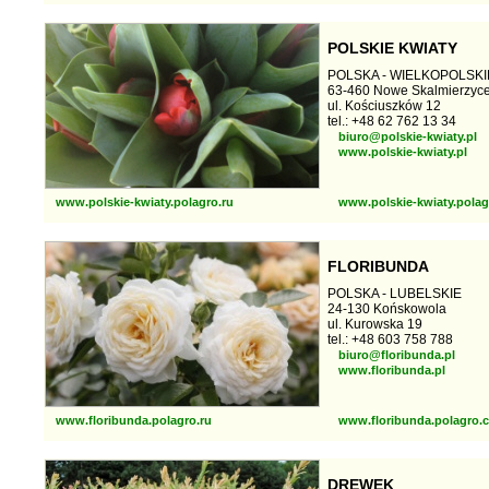
POLSKIE KWIATY
POLSKA - WIELKOPOLSKI
63-460 Nowe Skalmierzyc
ul. Kościuszków 12
tel.: +48 62 762 13 34
biuro@polskie-kwiaty.pl
www.polskie-kwiaty.pl
www.polskie-kwiaty.polagro.ru
www.polskie-kwiaty.pola
FLORIBUNDA
POLSKA - LUBELSKIE
24-130 Końskowola
ul. Kurowska 19
tel.: +48 603 758 788
biuro@floribunda.pl
www.floribunda.pl
www.floribunda.polagro.ru
www.floribunda.polagro.
DREWEK