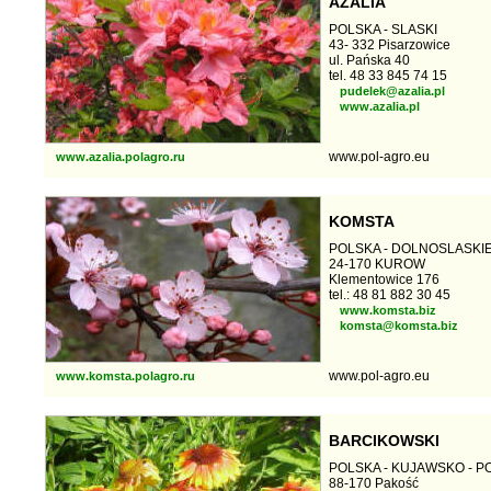
AZALIA
POLSKA - SLASKI
43- 332 Pisarzowice
ul. Pańska 40
tel. 48 33 845 74 15
pudelek@azalia.pl
www.azalia.pl
www.pol-agro.eu
www.azalia.polagro.ru
KOMSTA
POLSKA - DOLNOSLASKI
24-170 KUROW
Klementowice 176
tel.: 48 81 882 30 45
www.komsta.biz
komsta@komsta.biz
www.pol-agro.eu
www.komsta.polagro.ru
BARCIKOWSKI
POLSKA - KUJAWSKO - 
88-170 Pakość