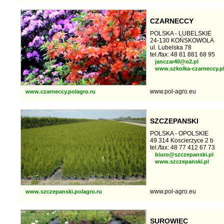
CZARNECCY
POLSKA - LUBELSKIE
24-130 KOŃSKOWOLA
ul. Lubelska 78
tel./fax: 48 81 881 68 95
janczar40@o2.pl
www.szkolka-czarneccy.p
www.pol-agro.eu
www.czarneccy.polagro.ru
SZCZEPANSKI
POLSKA - OPOLSKIE
49 314 Koscierzyce 2 b
tel./fax: 48 77 412 67 73
biuro@szczepanski.pl
www.szczepanski.pl
www.pol-agro.eu
www.szczepanski.polagro.ru
SUROWIEC