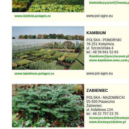
bielickikrzysztof@interia.p
www.pol-agro.eu
www.bielicki.polagro.ru
KAMBIUM
POLSKA - POMORSKI
76-251 Kobylnica
ul. Szczecińska 4
tel.: 48 59 841 52 83
Kambium@poczta.onet.pl
www.kambium.wmc.com.
www.pol-agro.eu
www.kambium.polagro.ru
ZABIENIEC
POLSKA - MAZOWIECKI
05-500 Piaseczno
Żabieniec
ul. Asfaltowa 12A
tel.: 48 22 757 23 76
krzewyozdobne@krzewyo
www.krzewyozdobne.pl