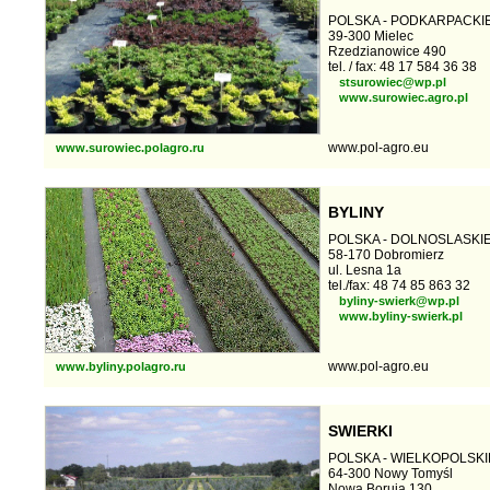
POLSKA - PODKARPACKI
39-300 Mielec
Rzedzianowice 490
tel. / fax: 48 17 584 36 38
stsurowiec@wp.pl
www.surowiec.agro.pl
www.pol-agro.eu
www.surowiec.polagro.ru
BYLINY
POLSKA - DOLNOSLASKI
58-170 Dobromierz
ul. Lesna 1a
tel./fax: 48 74 85 863 32
byliny-swierk@wp.pl
www.byliny-swierk.pl
www.pol-agro.eu
www.byliny.polagro.ru
SWIERKI
POLSKA - WIELKOPOLSKI
64-300 Nowy Tomyśl
Nowa Boruja 130