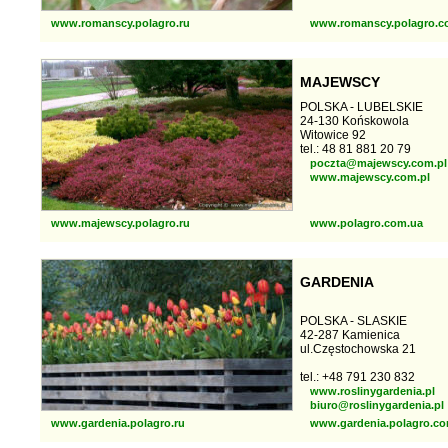
www.romanscy.polagro.ru
www.romanscy.polagro.c
MAJEWSCY
POLSKA - LUBELSKIE
24-130 Końskowola
Witowice 92
tel.: 48 81 881 20 79
poczta@majewscy.com.pl
www.majewscy.com.pl
www.majewscy.polagro.ru
www.polagro.com.ua
GARDENIA
POLSKA - SLASKIE
42-287 Kamienica
ul.Częstochowska 21
tel.: +48 791 230 832
www.roslinygardenia.pl
biuro@roslinygardenia.pl
www.gardenia.polagro.ru
www.gardenia.polagro.co