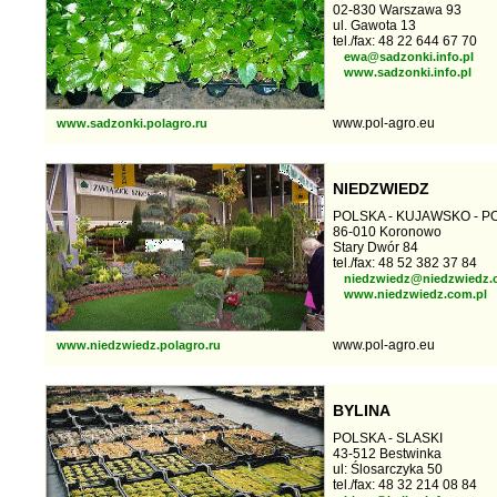
02-830 Warszawa 93
ul. Gawota 13
tel./fax: 48 22 644 67 70
ewa@sadzonki.info.pl
www.sadzonki.info.pl
www.pol-agro.eu
www.sadzonki.polagro.ru
NIEDZWIEDZ
POLSKA - KUJAWSKO - 
86-010 Koronowo
Stary Dwór 84
tel./fax: 48 52 382 37 84
niedzwiedz@niedzwiedz.
www.niedzwiedz.com.pl
www.pol-agro.eu
www.niedzwiedz.polagro.ru
BYLINA
POLSKA - SLASKI
43-512 Bestwinka
ul: Ślosarczyka 50
tel./fax: 48 32 214 08 84