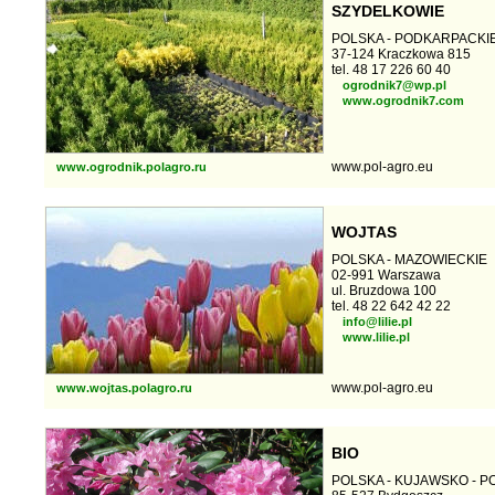
SZYDELKOWIE
POLSKA - PODKARPACKI
37-124 Kraczkowa 815
tel. 48 17 226 60 40
ogrodnik7@wp.pl
www.ogrodnik7.com
www.pol-agro.eu
www.ogrodnik.polagro.ru
WOJTAS
POLSKA - MAZOWIECKIE
02-991 Warszawa
ul. Bruzdowa 100
tel. 48 22 642 42 22
info@lilie.pl
www.lilie.pl
www.pol-agro.eu
www.wojtas.polagro.ru
BIO
POLSKA - KUJAWSKO - 