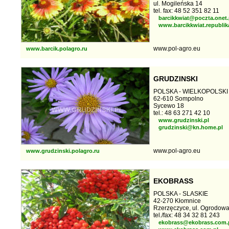
ul. Mogileńska 14
tel. fax: 48 52 351 82 11
barcikkwiat@poczta.onet.
www.barcikkwiat.republik
www.pol-agro.eu
www.barcik.polagro.ru
GRUDZINSKI
POLSKA - WIELKOPOLSKI
62-610 Sompolno
Sycewo 18
tel.: 48 63 271 42 10
www.grudzinski.pl
grudzinski@kn.home.pl
www.pol-agro.eu
www.grudzinski.polagro.ru
EKOBRASS
POLSKA - SLASKIE
42-270 Kłomnice
Rzerzęczyce, ul. Ogrodow
tel./fax: 48 34 32 81 243
ekobrass@ekobrass.com.