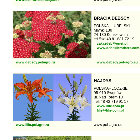
BRACIA DEBSCY
POLSKA - LUBELSKI
Mlynki 130
24-130 Konskowola
tel./fax: 48 81 881 72 19
zakazdeb@onet.pl
www.debskibrothers.com.
www.debscy.polagro.ru
www.debscy.pol-agro.eu
HAJDYS
POLSKA - LODZKIE
95-010 Swędów
ul. Nad Torem 10
Tel: 48 42 719 91 17
www.lilie.com.pl
lilie@lilie.com.pl
www.pol-agro.eu
www.lilie.polagro.ru