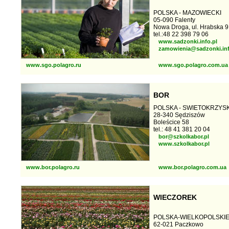
POLSKA - MAZOWIECKI
05-090 Falenty
Nowa Droga, ul. Hrabska 9
tel.:48 22 398 79 06
www.sadzonki.info.pl
zamowienia@sadzonki.inf
www.sgo.polagro.ru
www.sgo.polagro.com.ua
BOR
POLSKA - SWIETOKRZYSK
28-340 Sędziszów
Boleścice 58
tel.: 48 41 381 20 04
bor@szkolkabor.pl
www.szkolkabor.pl
www.bor.polagro.ru
www.bor.polagro.com.ua
WIECZOREK
POLSKA-WIELKOPOLSKI
62-021 Paczkowo