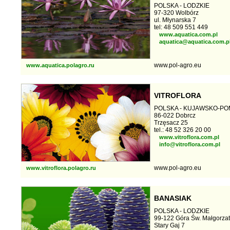
POLSKA - LODZKIE
97-320 Wolbórz
ul. Młynarska 7
tel: 48 509 551 449
www.aquatica.com.pl
aquatica@aquatica.com.p
www.pol-agro.eu
www.aquatica.polagro.ru
VITROFLORA
POLSKA - KUJAWSKO-P
86-022 Dobrcz
Trzęsacz 25
tel.: 48 52 326 20 00
www.vitroflora.com.pl
info@vitroflora.com.pl
www.pol-agro.eu
www.vitroflora.polagro.ru
BANASIAK
POLSKA - LODZKIE
99-122 Góra Św. Małgorza
Stary Gaj 7