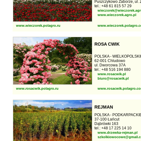
Puszczykowo Zaborze, ul. 
tel.: +48 61 815 57 29
wieczorek@wieczorek.agr
www.wieczorek.agro.pl
www.wieczorek.polagro.ru
www.wieczorek.polagro.
ROSA CWIK
POLSKA - WIELKOPOLSKI
62-001 Chludowo
ul. Dworcowa 37A
tel.: +48 516 194 880
www.rosacwik.pl
biuro@rosacwik.pl
www.rosacwik.polagro.ru
www.rosacwik.polagro.c
REJMAN
POLSKA - PODKARPACKI
37-100 Łańcut
Dąbrówki 163
tel.: +48 17 225 14 10
www.drzewka-rejman.pl
szkolkiowocowe@gmail.