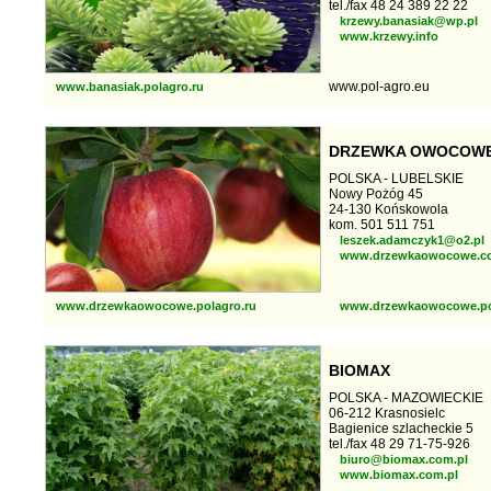
tel./fax 48 24 389 22 22
krzewy.banasiak@wp.pl
www.krzewy.info
www.pol-agro.eu
www.banasiak.polagro.ru
DRZEWKA OWOCOW
POLSKA - LUBELSKIE
Nowy Pożóg 45
24-130 Końskowola
kom. 501 511 751
leszek.adamczyk1@o2.pl
www.drzewkaowocowe.c
www.drzewkaowocowe.polagro.ru
www.drzewkaowocowe.po
BIOMAX
POLSKA - MAZOWIECKIE
06-212 Krasnosielc
Bagienice szlacheckie 5
tel./fax 48 29 71-75-926
biuro@biomax.com.pl
www.biomax.com.pl